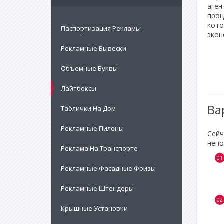
аген
проц
кото
Паспортизация Рекламы
экон
Рекламные Вывески
Объемные Буквы
Лайтбоксы
Ва
Таблички На Дом
Рекламные Пилоны
Сейч
непо
Реклама На Транспорте
Рекламные Фасадные Фризы
Рекламные Штендеры
Крышные Установки