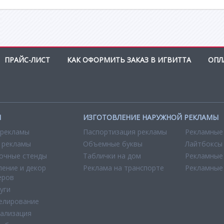
ПРАЙС-ЛИСТ
КАК ОФОРМИТЬ ЗАКАЗ В ИГВИТТА
ОПЛ
И
ИЗГОТОВЛЕНИЕ НАРУЖНОЙ РЕКЛАМЫ
 рекламы
Паспортизация рекламы
Рекламные
 рекламы
Объемные буквы
Лайтбоксы
очные стенды
Таблички на дом
Рекламные
ение и декор
Реклама на транспорте
Рекламные
еров
уги
елирование
уализация