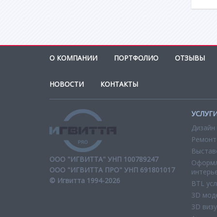
О КОМПАНИИ
ПОРТФОЛИО
ОТЗЫВЫ
НОВОСТИ
КОНТАКТЫ
УСЛУГ
Дизайн
Ремонт
Выстав
ООО "ИГВИТТА" УНП 100789247
Оформл
ООО "ИГВИТТА ПРО" УНП 691801017
интерь
© Игвитта 1994-2026
BTL усл
3D мод
3D виз