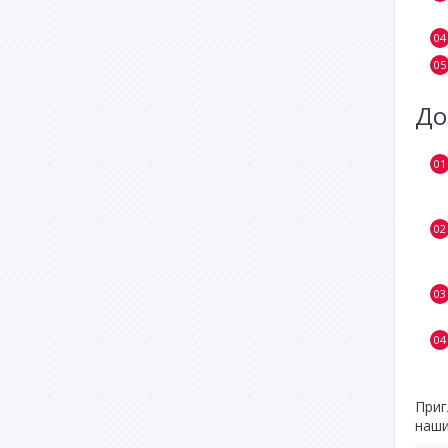
До
Приг
наши