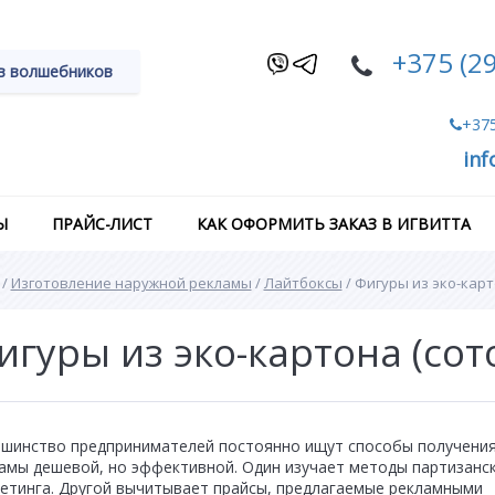
+375 (29
в волшебников
+375
inf
Ы
ПРАЙС-ЛИСТ
КАК ОФОРМИТЬ ЗАКАЗ В ИГВИТТА
/
Изготовление наружной рекламы
/
Лайтбоксы
/
Фигуры из эко-карт
игуры из эко-картона (сот
шинство предпринимателей постоянно ищут способы получени
амы дешевой, но эффективной. Один изучает методы партизанс
етинга. Другой вычитывает прайсы, предлагаемые рекламными