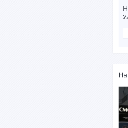
Н
У
На